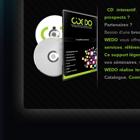
CD interactif
,
prospects ?
Partenaires ?
Besoin d'une
bro
WEDO
vous offre 
services
,
référe
Ce support lége
vos séminaires
,
WEDO réalise les
Catalogue
,
Comm